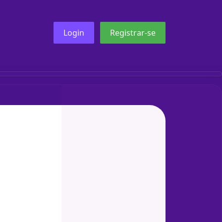
Login
Registrar-se