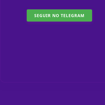
SEGUIR NO TELEGRAM