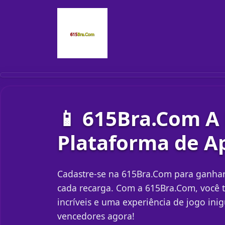
📱 615Bra.Com A
Plataforma de A
Cadastre-se na 615Bra.Com para ganha
cada recarga. Com a 615Bra.Com, você
incríveis e uma experiência de jogo inig
vencedores agora!