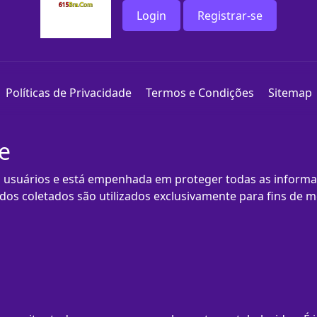
Login
Registrar-se
Políticas de Privacidade
Termos e Condições
Sitemap
de
us usuários e está empenhada em proteger todas as informa
os coletados são utilizados exclusivamente para fins de m