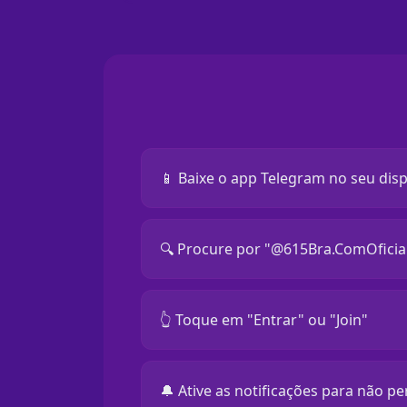
📱 Baixe o app Telegram no seu disp
🔍 Procure por "@615Bra.ComOficia
👆 Toque em "Entrar" ou "Join"
🔔 Ative as notificações para não p