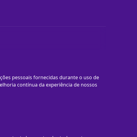
ções pessoais fornecidas durante o uso de
elhoria contínua da experiência de nossos