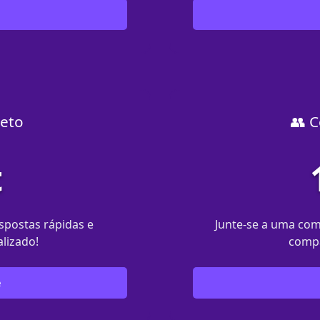
reto
👥 
t
espostas rápidas e
Junte-se a uma com
lizado!
compa
e