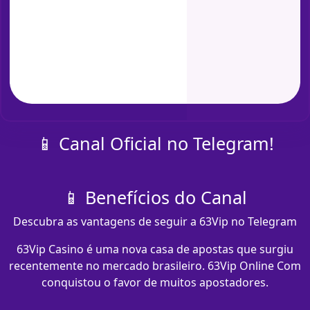
📱 Canal Oficial no Telegram!
📱 Benefícios do Canal
Descubra as vantagens de seguir a 63Vip no Telegram
63Vip Casino é uma nova casa de apostas que surgiu
recentemente no mercado brasileiro. 63Vip Online Com
conquistou o favor de muitos apostadores.