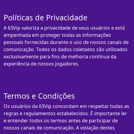
Políticas de Privacidade
A 63Vip valoriza a privacidade de seus usuários e está
empenhada em proteger todas as informações
pessoais fornecidas durante o uso de nossos canais de
comunicação. Todos os dados coletados são utilizados
exclusivamente para fins de melhoria contínua da
experiência de nossos jogadores.
Termos e Condições
Os usuários da 63Vip concordam em respeitar todas as
regras e regulamentos estabelecidos. É importante ler
e entender todos os termos antes de participar de
nossos canais de comunicação. A violação destes