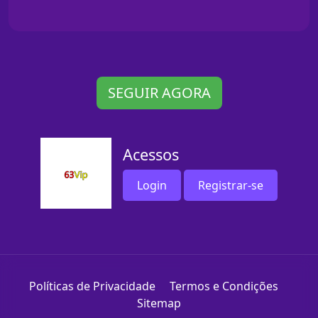
SEGUIR AGORA
Acessos
Login
Registrar-se
Políticas de Privacidade
Termos e Condições
Sitemap