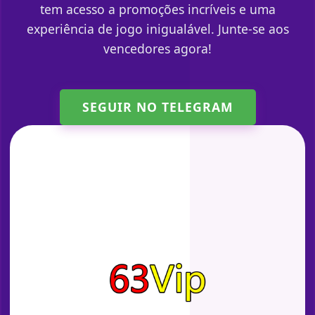
tem acesso a promoções incríveis e uma
experiência de jogo inigualável. Junte-se aos
vencedores agora!
SEGUIR NO TELEGRAM