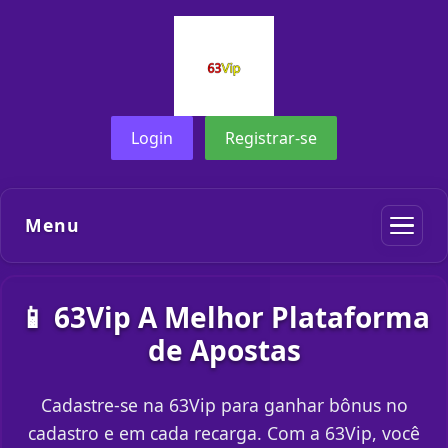
Login
Registrar-se
Menu
📱 63Vip A Melhor Plataforma
de Apostas
Cadastre-se na 63Vip para ganhar bônus no
cadastro e em cada recarga. Com a 63Vip, você