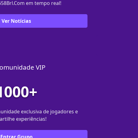
658Brl.Com em tempo real!
Ver Notícias
Comunidade VIP
1000+
unidade exclusiva de jogadores e
rtilhe experiências!
Entrar Grupo