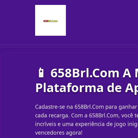
📱 658Brl.Com A
Plataforma de A
Cadastre-se na 658Brl.Com para ganhar
cada recarga. Com a 658Brl.Com, você 
incríveis e uma experiência de jogo inig
vencedores agora!