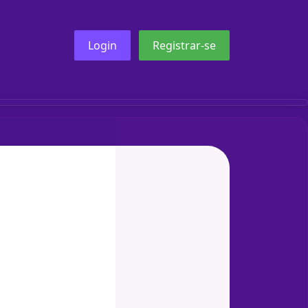
Login
Registrar-se