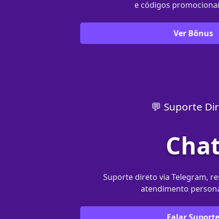
e códigos promocionai
Ver Bônus
💬 Suporte Di
Cha
Suporte direto via Telegram, r
atendimento persona
Falar Suport