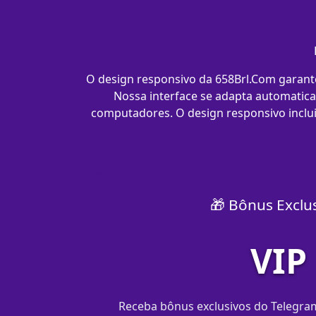
O design responsivo da 658Brl.Com garante
Nossa interface se adapta automatica
computadores. O design responsivo inclui
🎁 Bônus Exclu
VIP
Receba bônus exclusivos do Telegra