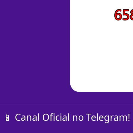
📱 Canal Oficial no Telegram!