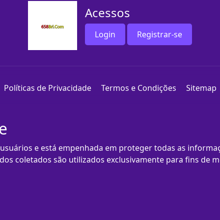
Acessos
Login
Registrar-se
Políticas de Privacidade
Termos e Condições
Sitemap
de
s usuários e está empenhada em proteger todas as informa
os coletados são utilizados exclusivamente para fins de m