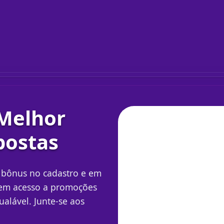
 Melhor
postas
 bônus no cadastro e em
tem acesso a promoções
ualável. Junte-se aos