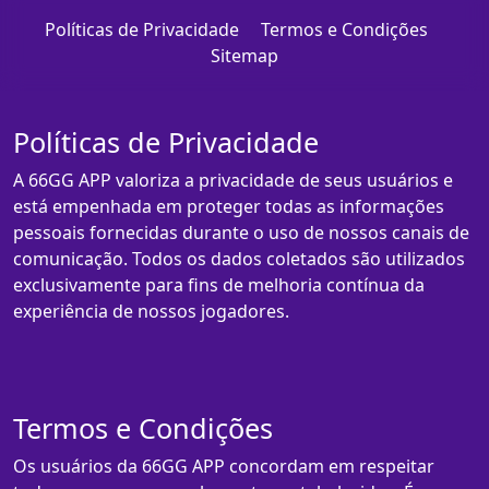
Políticas de Privacidade
Termos e Condições
Sitemap
Políticas de Privacidade
A 66GG APP valoriza a privacidade de seus usuários e
está empenhada em proteger todas as informações
pessoais fornecidas durante o uso de nossos canais de
comunicação. Todos os dados coletados são utilizados
exclusivamente para fins de melhoria contínua da
experiência de nossos jogadores.
Termos e Condições
Os usuários da 66GG APP concordam em respeitar