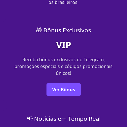
os brasileiros.
🎁 Bônus Exclusivos
VIP
Receba bônus exclusivos do Telegram,
promoções especiais e códigos promocionais
únicos!
Ver Bônus
📢 Notícias em Tempo Real