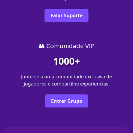
Falar Suporte
👥 Comunidade VIP
1000+
Junte-se a uma comunidade exclusiva de
jogadores e compartilhe experiências!
Entrar Grupo