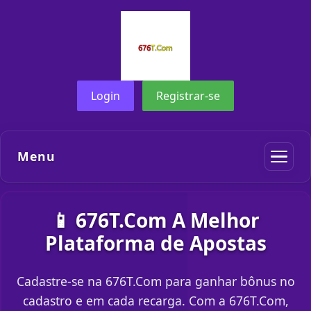
Login
Registrar-se
Menu
📱 676T.Com A Melhor
Plataforma de Apostas
Cadastre-se na 676T.Com para ganhar bônus no
cadastro e em cada recarga. Com a 676T.Com,