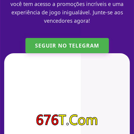
você tem acesso a promoções incríveis e uma
experiência de jogo inigualável. Junte-se aos
vencedores agora!
SEGUIR NO TELEGRAM