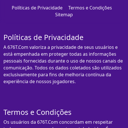
Políticas de Privacidade
Termos e Condições
Sitemap
Políticas de Privacidade
A 676T.Com valoriza a privacidade de seus usuários e
está empenhada em proteger todas as informações
pessoais fornecidas durante o uso de nossos canais de
comunicação. Todos os dados coletados são utilizados
exclusivamente para fins de melhoria contínua da
experiência de nossos jogadores.
Termos e Condições
Os usuários da 676T.Com concordam em respeitar