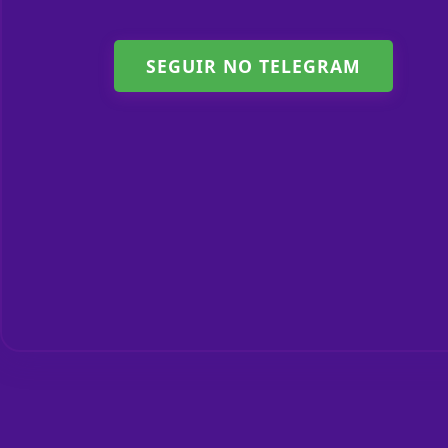
SEGUIR NO TELEGRAM