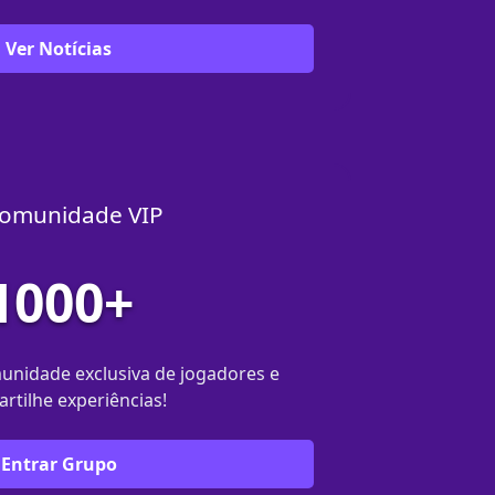
Ver Notícias
Comunidade VIP
1000+
unidade exclusiva de jogadores e
rtilhe experiências!
Entrar Grupo