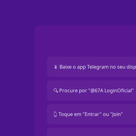
📱 Baixe o app Telegram no seu disp
🔍 Procure por "@67A LoginOficial"
👆 Toque em "Entrar" ou "Join"