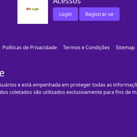
Acessos
Login
Registrar-se
Políticas de Privacidade
Termos e Condições
Sitemap
de
 usuários e está empenhada em proteger todas as informaçõ
os coletados são utilizados exclusivamente para fins de m