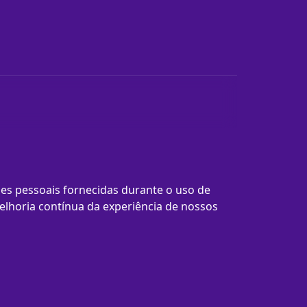
es pessoais fornecidas durante o uso de
elhoria contínua da experiência de nossos