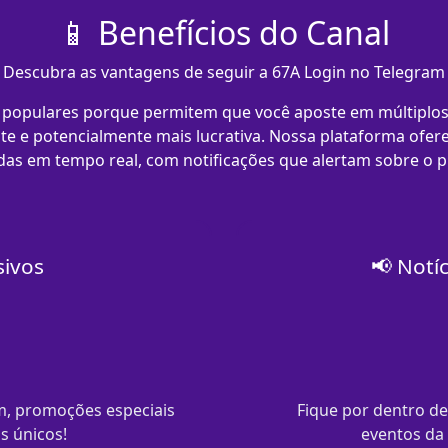
📱 Benefícios do Canal
Descubra as vantagens de seguir a 67A Login no Telegram
 populares porque permitem que você aposte em múltiplos
te e potencialmente mais lucrativa. Nossa plataforma ofe
 em tempo real, com notificações que alertam sobre o pr
sivos
📢 Notí
m, promoções especiais
Fique por dentro d
s únicos!
eventos da