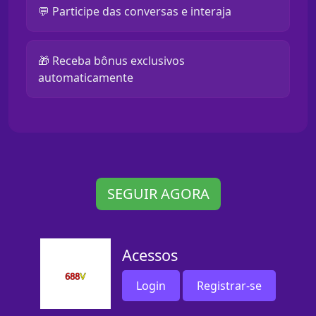
💬 Participe das conversas e interaja
🎁 Receba bônus exclusivos
automaticamente
SEGUIR AGORA
Acessos
Login
Registrar-se