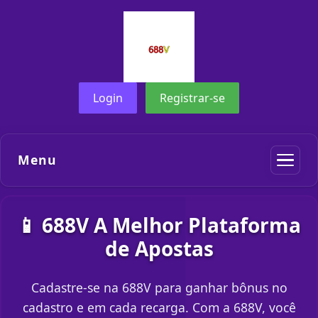
Login
Registrar-se
Menu
📱 688V A Melhor Plataforma
de Apostas
Cadastre-se na 688V para ganhar bônus no
cadastro e em cada recarga. Com a 688V, você