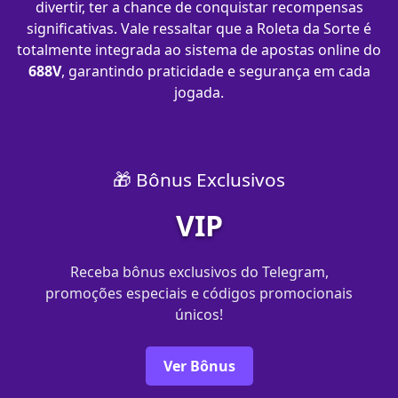
divertir, ter a chance de conquistar recompensas
significativas. Vale ressaltar que a Roleta da Sorte é
totalmente integrada ao sistema de apostas online do
688V
, garantindo praticidade e segurança em cada
jogada.
🎁 Bônus Exclusivos
VIP
Receba bônus exclusivos do Telegram,
promoções especiais e códigos promocionais
únicos!
Ver Bônus