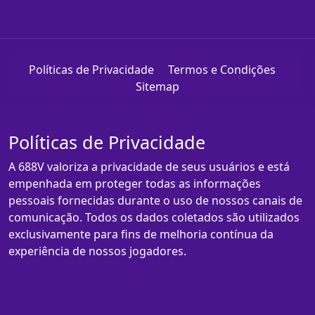
Políticas de Privacidade
Termos e Condições
Sitemap
Políticas de Privacidade
A 688V valoriza a privacidade de seus usuários e está
empenhada em proteger todas as informações
pessoais fornecidas durante o uso de nossos canais de
comunicação. Todos os dados coletados são utilizados
exclusivamente para fins de melhoria contínua da
experiência de nossos jogadores.