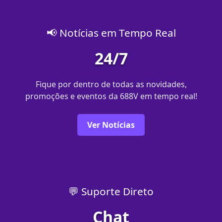
📢 Notícias em Tempo Real
24/7
Fique por dentro de todas as novidades,
promoções e eventos da 688V em tempo real!
Ver Notícias
💬 Suporte Direto
Chat