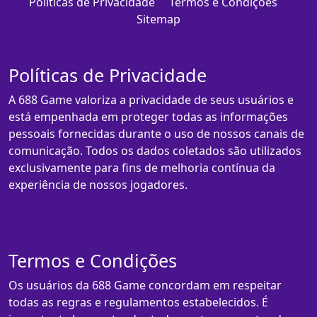
Políticas de Privacidade
Termos e Condições
Sitemap
Políticas de Privacidade
A 688 Game valoriza a privacidade de seus usuários e
está empenhada em proteger todas as informações
pessoais fornecidas durante o uso de nossos canais de
comunicação. Todos os dados coletados são utilizados
exclusivamente para fins de melhoria contínua da
experiência de nossos jogadores.
Termos e Condições
Os usuários da 688 Game concordam em respeitar
todas as regras e regulamentos estabelecidos. É