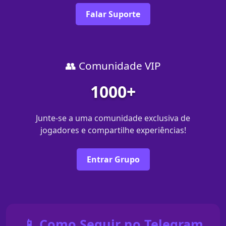
Falar Suporte
👥 Comunidade VIP
1000+
Junte-se a uma comunidade exclusiva de
jogadores e compartilhe experiências!
Entrar Grupo
📱 Como Seguir no Telegram