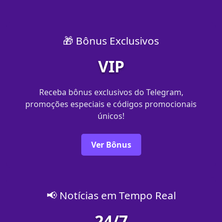
🎁 Bônus Exclusivos
VIP
Receba bônus exclusivos do Telegram,
promoções especiais e códigos promocionais
únicos!
Ver Bônus
📢 Notícias em Tempo Real
24/7