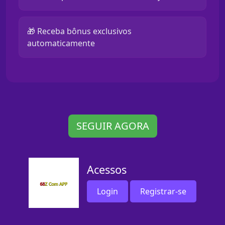
🎁 Receba bônus exclusivos
automaticamente
SEGUIR AGORA
Acessos
Login
Registrar-se