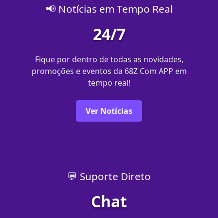
📢 Notícias em Tempo Real
24/7
Fique por dentro de todas as novidades,
promoções e eventos da 68Z Com APP em
tempo real!
Ver Notícias
💬 Suporte Direto
Chat