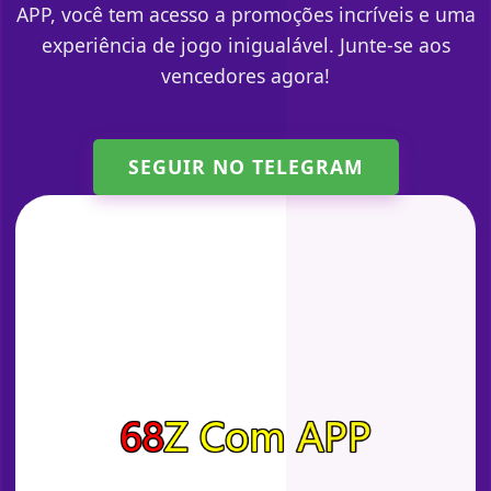
APP, você tem acesso a promoções incríveis e uma
experiência de jogo inigualável. Junte-se aos
vencedores agora!
SEGUIR NO TELEGRAM