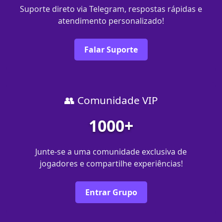
Suporte direto via Telegram, respostas rápidas e
atendimento personalizado!
Falar Suporte
👥 Comunidade VIP
1000+
Junte-se a uma comunidade exclusiva de
jogadores e compartilhe experiências!
Entrar Grupo