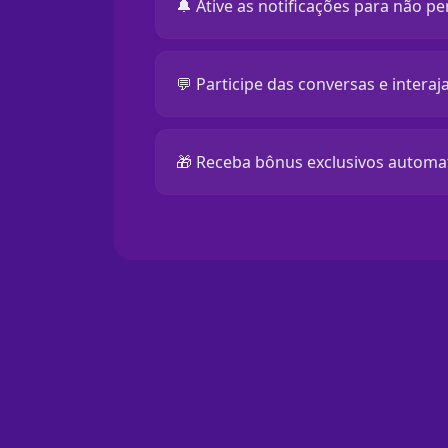
🔔 Ative as notificações para não p
💬 Participe das conversas e interaj
🎁 Receba bônus exclusivos autom