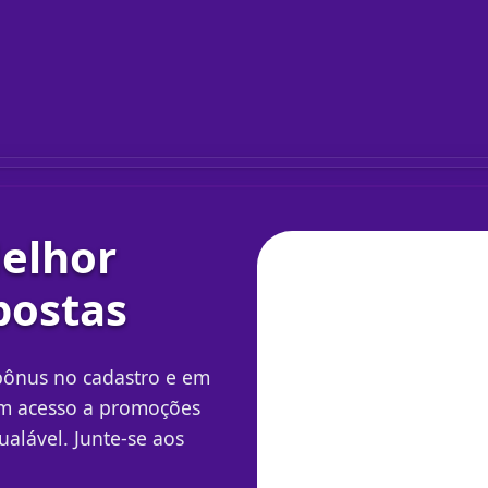
elhor
postas
bônus no cadastro e em
em acesso a promoções
ualável. Junte-se aos