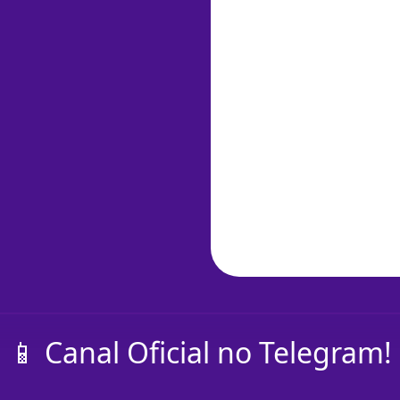
📱 Canal Oficial no Telegram!