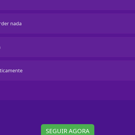
erder nada
a
aticamente
SEGUIR AGORA