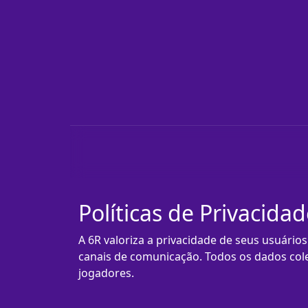
Políticas de Privacida
A 6R valoriza a privacidade de seus usuári
canais de comunicação. Todos os dados cole
jogadores.