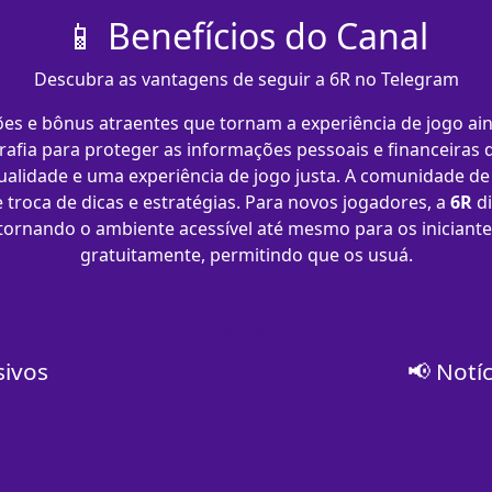
📱 Benefícios do Canal
Descubra as vantagens de seguir a 6R no Telegram
s e bônus atraentes que tornam a experiência de jogo ainda
afia para proteger as informações pessoais e financeiras 
lidade e uma experiência de jogo justa. A comunidade de 
 troca de dicas e estratégias. Para novos jogadores, a
6R
di
, tornando o ambiente acessível até mesmo para os inician
gratuitamente, permitindo que os usuá.
sivos
📢 Notí