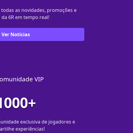
e todas as novidades, promoções e
 da 6R em tempo real!
Ver Notícias
Comunidade VIP
1000+
unidade exclusiva de jogadores e
rtilhe experiências!