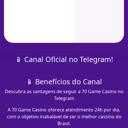
📱 Canal Oficial no Telegram!
📱 Benefícios do Canal
Descubra as vantagens de seguir a 70 Game Casino no
Telegram
A 70 Game Casino oferece atendimento 24h por dia,
com o objetivo inabalável de ser o melhor cassino do
Brasil.