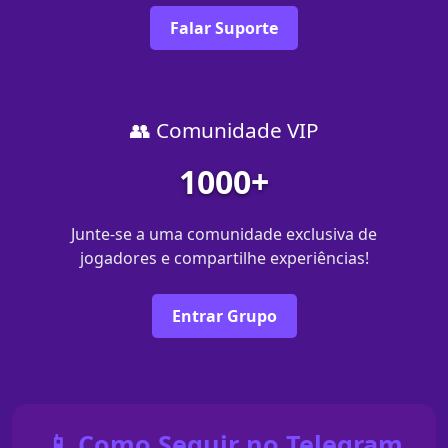
Falar Suporte
👥 Comunidade VIP
1000+
Junte-se a uma comunidade exclusiva de
jogadores e compartilhe experiências!
Entrar Grupo
📱 Como Seguir no Telegram