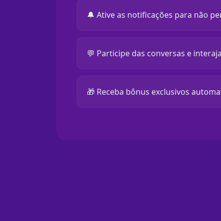
🔔 Ative as notificações para não p
💬 Participe das conversas e interaj
🎁 Receba bônus exclusivos autom