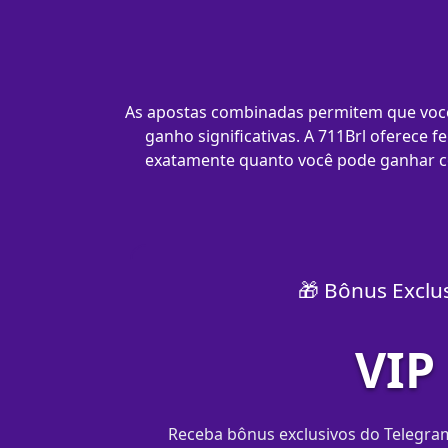
As apostas combinadas permitem que você
ganho significativas. A 711Brl oferece
exatamente quanto você pode ganhar c
🎁 Bônus Exclu
VIP
Receba bônus exclusivos do Telegra