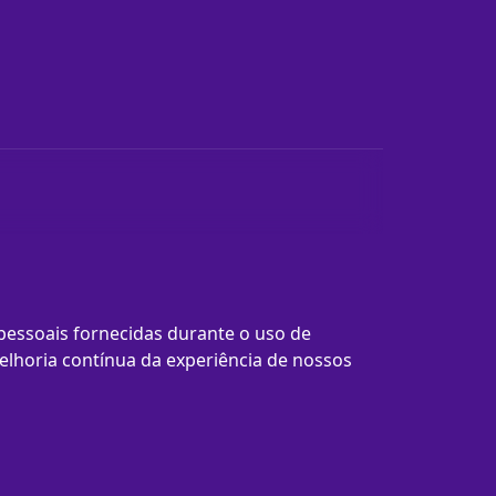
pessoais fornecidas durante o uso de
elhoria contínua da experiência de nossos