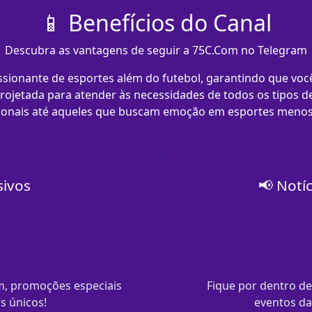
📱 Benefícios do Canal
Descubra as vantagens de seguir a 75C.Com no Telegram
sionante de esportes além do futebol, garantindo que voc
projetada para atender às necessidades de todos os tipos 
cionais até aqueles que buscam emoção em esportes menos
sivos
📢 Notí
m, promoções especiais
Fique por dentro d
s únicos!
eventos da