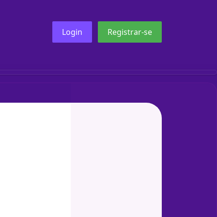
Login
Registrar-se