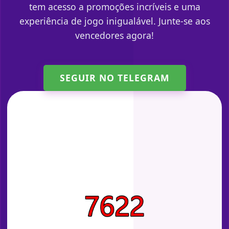
tem acesso a promoções incríveis e uma
experiência de jogo inigualável. Junte-se aos
vencedores agora!
SEGUIR NO TELEGRAM