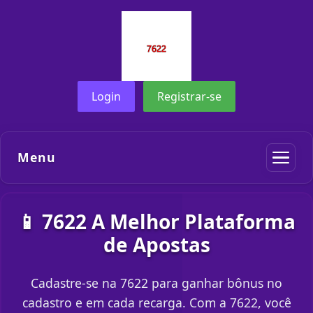
Login
Registrar-se
Menu
📱 7622 A Melhor Plataforma
de Apostas
Cadastre-se na 7622 para ganhar bônus no
cadastro e em cada recarga. Com a 7622, você