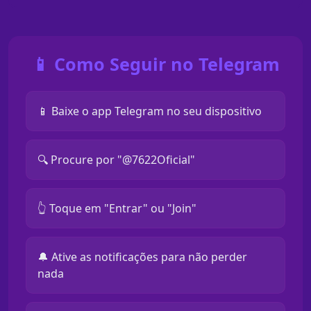
📱 Como Seguir no Telegram
📱 Baixe o app Telegram no seu dispositivo
🔍 Procure por "@7622Oficial"
👆 Toque em "Entrar" ou "Join"
🔔 Ative as notificações para não perder
nada