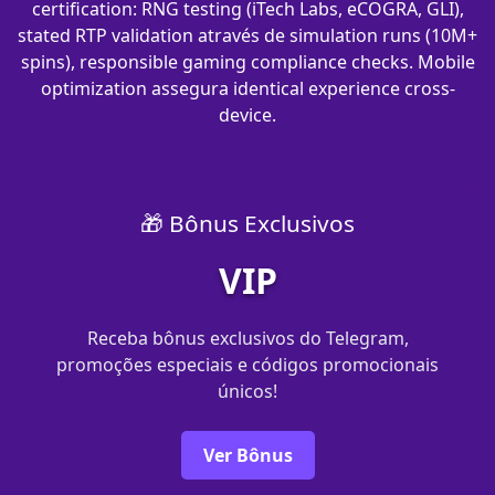
certification: RNG testing (iTech Labs, eCOGRA, GLI),
stated RTP validation através de simulation runs (10M+
spins), responsible gaming compliance checks. Mobile
optimization assegura identical experience cross-
device.
🎁 Bônus Exclusivos
VIP
Receba bônus exclusivos do Telegram,
promoções especiais e códigos promocionais
únicos!
Ver Bônus