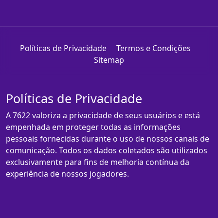
Políticas de Privacidade
Termos e Condições
Sitemap
Políticas de Privacidade
A 7622 valoriza a privacidade de seus usuários e está
empenhada em proteger todas as informações
pessoais fornecidas durante o uso de nossos canais de
comunicação. Todos os dados coletados são utilizados
exclusivamente para fins de melhoria contínua da
experiência de nossos jogadores.