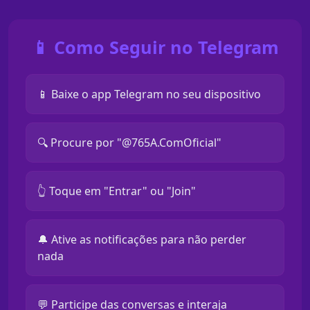
📱 Como Seguir no Telegram
📱 Baixe o app Telegram no seu dispositivo
🔍 Procure por "@765A.ComOficial"
👆 Toque em "Entrar" ou "Join"
🔔 Ative as notificações para não perder
nada
💬 Participe das conversas e interaja