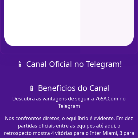
📱 Canal Oficial no Telegram!
📱 Benefícios do Canal
Descubra as vantagens de seguir a 765A.Com no
Telegram
Nos confrontos diretos, o equilíbrio é evidente. Em dez
partidas oficiais entre as equipes até aqui, o
retrospecto mostra 4 vitórias para o Inter Miami, 3 para