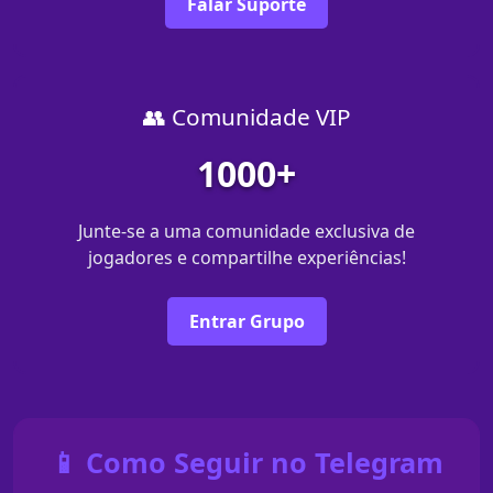
Falar Suporte
👥 Comunidade VIP
1000+
Junte-se a uma comunidade exclusiva de
jogadores e compartilhe experiências!
Entrar Grupo
📱 Como Seguir no Telegram