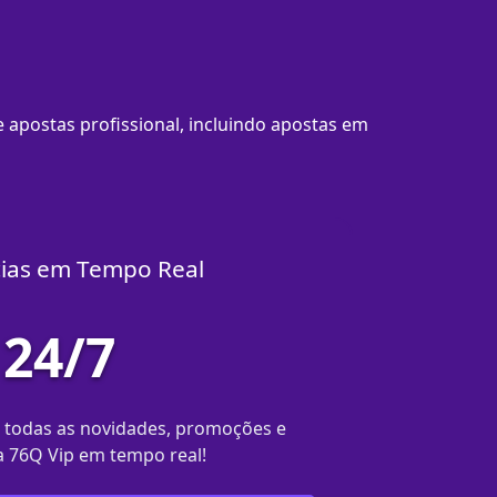
 apostas profissional, incluindo apostas em
cias em Tempo Real
24/7
e todas as novidades, promoções e
a 76Q Vip em tempo real!