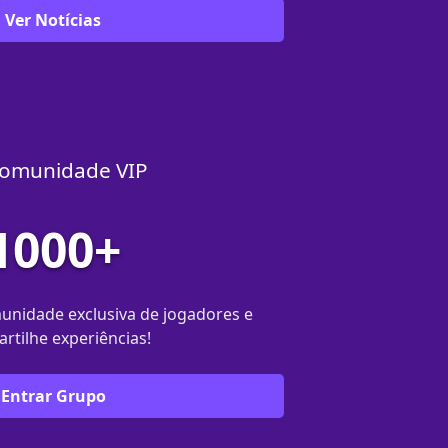
Ver Notícias
Comunidade VIP
1000+
unidade exclusiva de jogadores e
rtilhe experiências!
Entrar Grupo