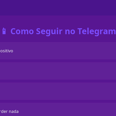
📱 Como Seguir no Telegram
ositivo
erder nada