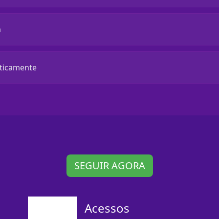
a
aticamente
SEGUIR AGORA
Acessos