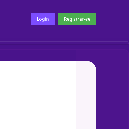
Login
Registrar-se