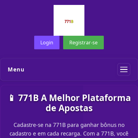
Login
Registrar-se
Menu
📱 771B A Melhor Plataforma
de Apostas
Cadastre-se na 771B para ganhar bônus no
cadastro e em cada recarga. Com a 771B, você