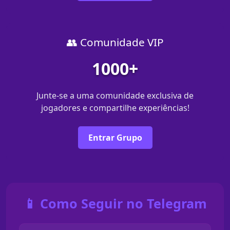
👥 Comunidade VIP
1000+
Junte-se a uma comunidade exclusiva de
jogadores e compartilhe experiências!
Entrar Grupo
📱 Como Seguir no Telegram