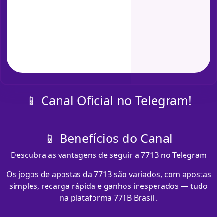
📱 Canal Oficial no Telegram!
📱 Benefícios do Canal
Descubra as vantagens de seguir a 771B no Telegram
Os jogos de apostas da 771B são variados, com apostas
simples, recarga rápida e ganhos inesperados — tudo
na plataforma 771B Brasil .