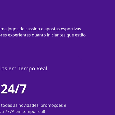
a jogos de cassino e apostas esportivas.
res experientes quanto iniciantes que estão
cias em Tempo Real
24/7
e todas as novidades, promoções e
da 777A em tempo real!