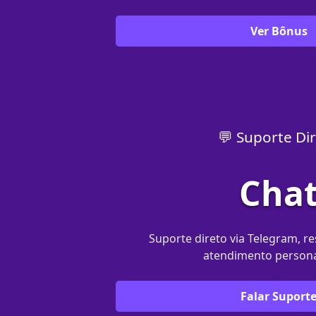
Ver Bônus
💬 Suporte Di
Cha
Suporte direto via Telegram, r
atendimento persona
Falar Suport