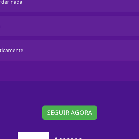
erder nada
a
aticamente
SEGUIR AGORA