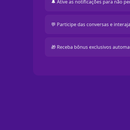
🔔 Ative as notificações para não p
💬 Participe das conversas e interaj
🎁 Receba bônus exclusivos autom