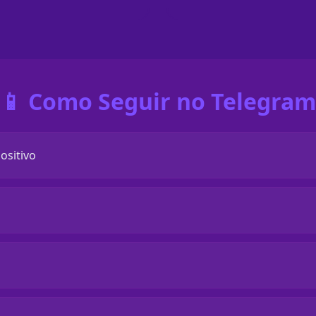
📱 Como Seguir no Telegram
ositivo