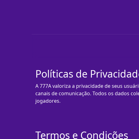
Políticas de Privacida
A 777A valoriza a privacidade de seus usuá
canais de comunicação. Todos os dados cole
jogadores.
Termos e Condições