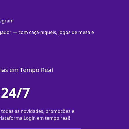
legram
ogador — com caça-níqueis, jogos de mesa e
cias em Tempo Real
24/7
e todas as novidades, promoções e
Plataforma Login em tempo real!