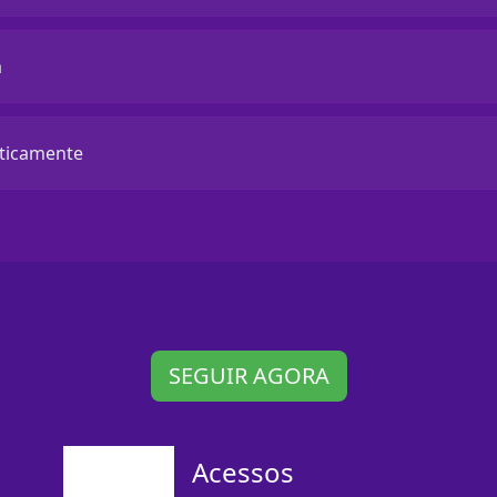
a
aticamente
SEGUIR AGORA
Acessos