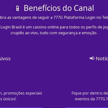
📱 Benefícios do Canal
bra as vantagens de seguir a 777G Plataforma Login no Te
ogin Brasil é um cassino online para todos os perfis de j
crupiês ao vivo, tudo com segurança e emoção.
sivos
📢 Notí
m, promoções especiais
Fique por dentro d
s únicos!
eventos da 777G 