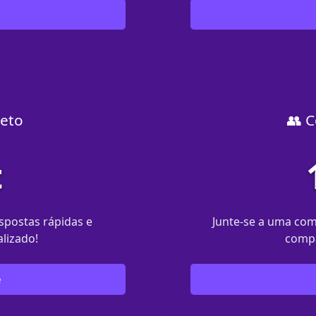
reto
👥 
t
espostas rápidas e
Junte-se a uma com
lizado!
compa
e