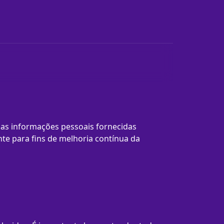
 as informações pessoais fornecidas
te para fins de melhoria contínua da