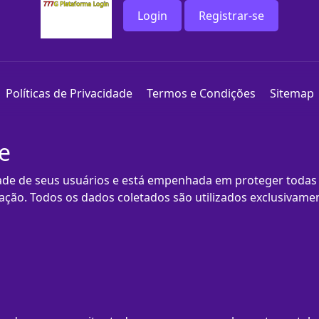
Login
Registrar-se
Políticas de Privacidade
Termos e Condições
Sitemap
de
dade de seus usuários e está empenhada em proteger todas
ção. Todos os dados coletados são utilizados exclusivamen