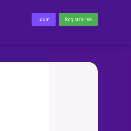
Login
Registrar-se