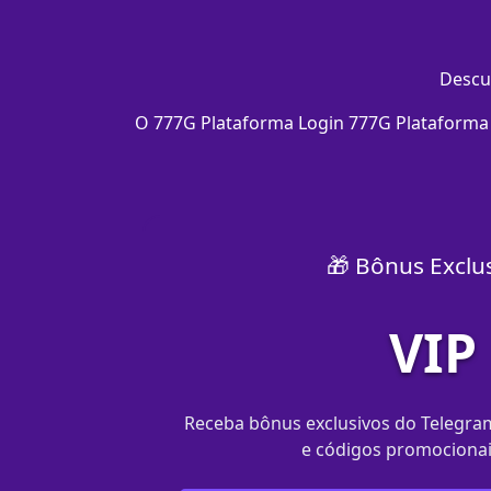
Descu
O 777G Plataforma Login 777G Plataforma L
🎁 Bônus Exclu
VIP
Receba bônus exclusivos do Telegra
e códigos promocionai