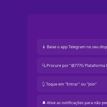
📱 Baixe o app Telegram no seu disp
🔍 Procure por "@777G Plataforma L
👆 Toque em "Entrar" ou "Join"
🔔 Ative as notificações para não p