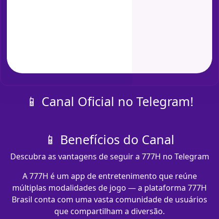
📱 Canal Oficial no Telegram!
📱 Benefícios do Canal
Descubra as vantagens de seguir a 777H no Telegram
A 777H é um app de entretenimento que reúne
múltiplas modalidades de jogo — a plataforma 777H
Brasil conta com uma vasta comunidade de usuários
que compartilham a diversão.