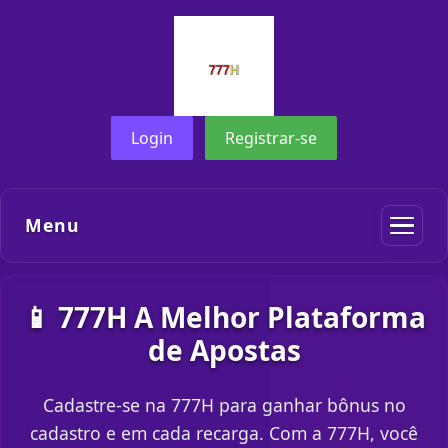
Login
Registrar-se
Menu
📱 777H A Melhor Plataforma
de Apostas
Cadastre-se na 777H para ganhar bônus no
cadastro e em cada recarga. Com a 777H, você