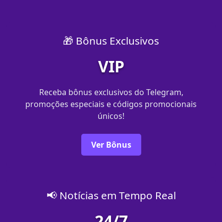
🎁 Bônus Exclusivos
VIP
Receba bônus exclusivos do Telegram,
promoções especiais e códigos promocionais
únicos!
Ver Bônus
📢 Notícias em Tempo Real
24/7