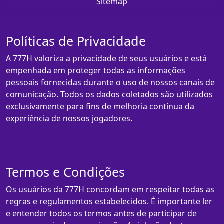
Sitemap
Políticas de Privacidade
A 777H valoriza a privacidade de seus usuários e está
empenhada em proteger todas as informações
pessoais fornecidas durante o uso de nossos canais de
comunicação. Todos os dados coletados são utilizados
exclusivamente para fins de melhoria contínua da
experiência de nossos jogadores.
Termos e Condições
Os usuários da 777H concordam em respeitar todas as
regras e regulamentos estabelecidos. É importante ler
e entender todos os termos antes de participar de