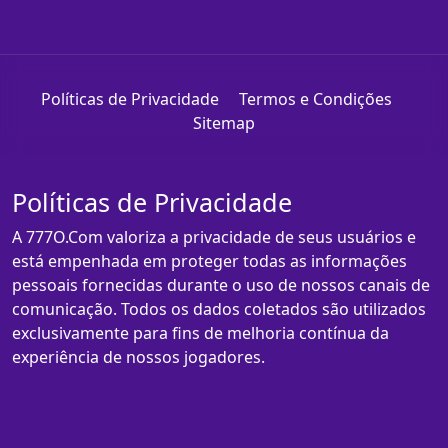
Políticas de Privacidade
Termos e Condições
Sitemap
Políticas de Privacidade
A 777O.Com valoriza a privacidade de seus usuários e
está empenhada em proteger todas as informações
pessoais fornecidas durante o uso de nossos canais de
comunicação. Todos os dados coletados são utilizados
exclusivamente para fins de melhoria contínua da
experiência de nossos jogadores.