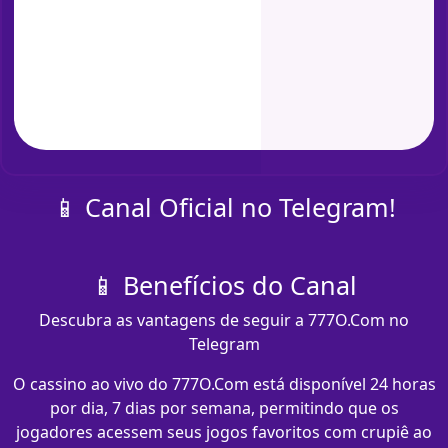
📱 Canal Oficial no Telegram!
📱 Benefícios do Canal
Descubra as vantagens de seguir a 777O.Com no
Telegram
O cassino ao vivo do 777O.Com está disponível 24 horas
por dia, 7 dias por semana, permitindo que os
jogadores acessem seus jogos favoritos com crupiê ao