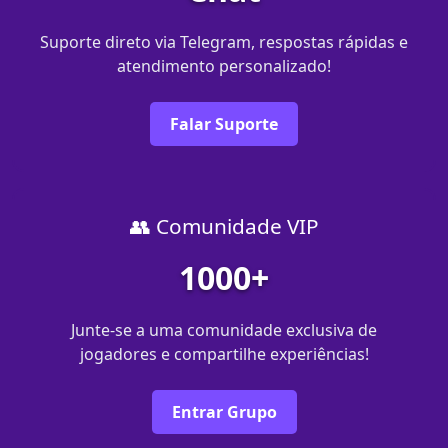
Suporte direto via Telegram, respostas rápidas e
atendimento personalizado!
Falar Suporte
👥 Comunidade VIP
1000+
Junte-se a uma comunidade exclusiva de
jogadores e compartilhe experiências!
Entrar Grupo