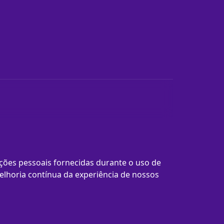
ções pessoais fornecidas durante o uso de
elhoria contínua da experiência de nossos