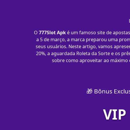
O
777Slot Apk
é um famoso site de apostas 
a 5 de março, a marca preparou uma promo
seus usuários. Neste artigo, vamos apresen
20%, a aguardada Roleta da Sorte e os pr
sobre como aproveitar ao máximo c
🎁 Bônus Exclu
VIP