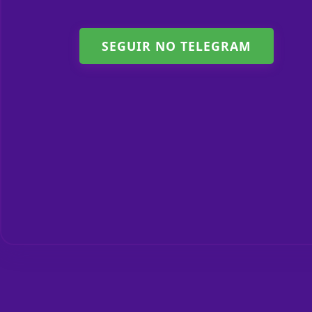
SEGUIR NO TELEGRAM