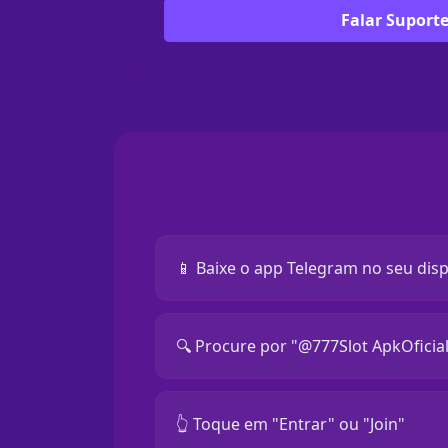
Falar Suport
📱 Baixe o app Telegram no seu disp
🔍 Procure por "@777Slot ApkOficia
👆 Toque em "Entrar" ou "Join"