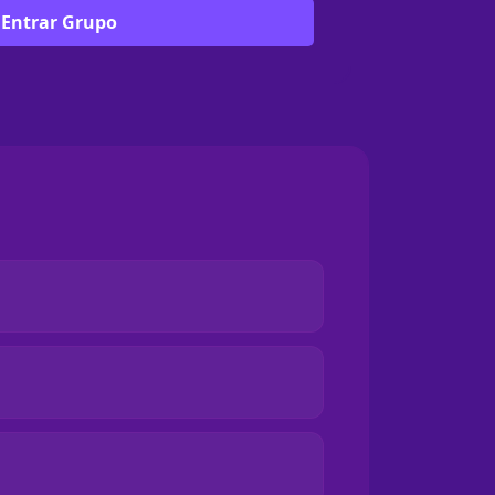
Entrar Grupo