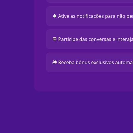
🔔 Ative as notificações para não p
💬 Participe das conversas e interaj
🎁 Receba bônus exclusivos autom