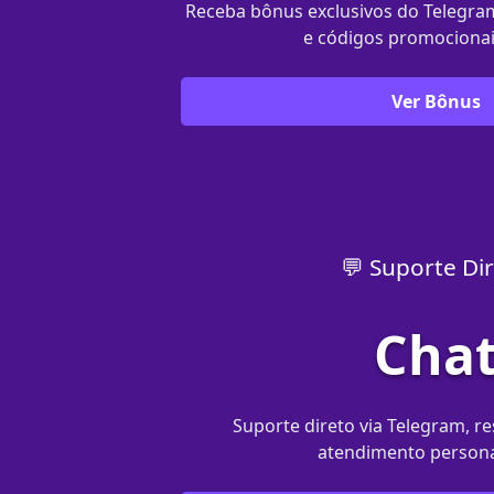
Receba bônus exclusivos do Telegra
e códigos promocionai
Ver Bônus
💬 Suporte Di
Cha
Suporte direto via Telegram, r
atendimento persona