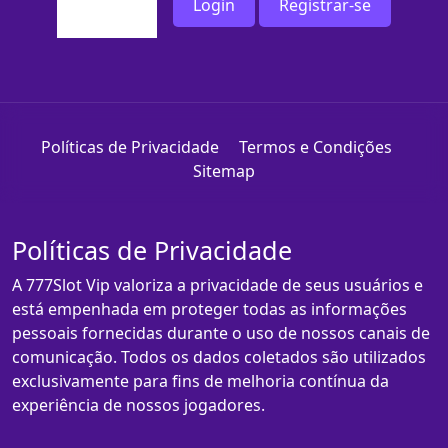
Login
Registrar-se
Políticas de Privacidade
Termos e Condições
Sitemap
Políticas de Privacidade
A 777Slot Vip valoriza a privacidade de seus usuários e
está empenhada em proteger todas as informações
pessoais fornecidas durante o uso de nossos canais de
comunicação. Todos os dados coletados são utilizados
exclusivamente para fins de melhoria contínua da
experiência de nossos jogadores.