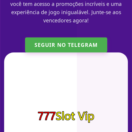
você tem acesso a promoções incríveis e uma
experiência de jogo inigualável. Junte-se aos
vencedores agora!
SEGUIR NO TELEGRAM