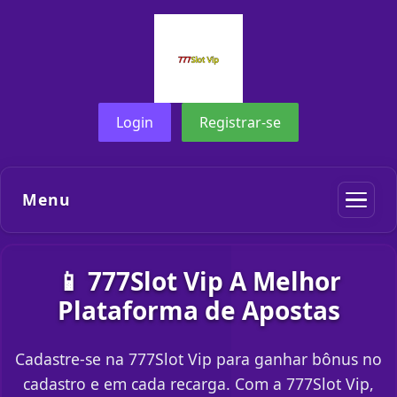
Login
Registrar-se
Menu
📱 777Slot Vip A Melhor
Plataforma de Apostas
Cadastre-se na 777Slot Vip para ganhar bônus no
cadastro e em cada recarga. Com a 777Slot Vip,