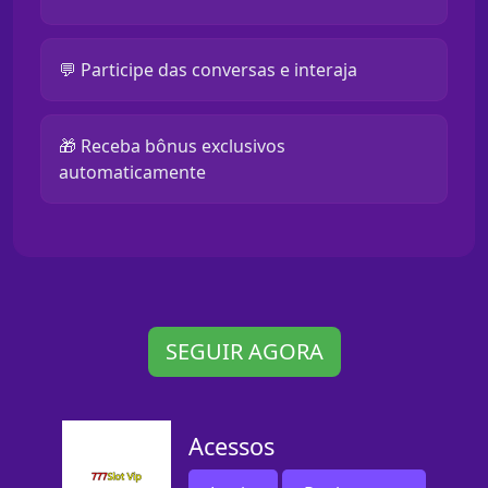
💬 Participe das conversas e interaja
🎁 Receba bônus exclusivos
automaticamente
SEGUIR AGORA
Acessos