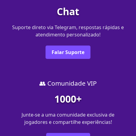
Chat
Suporte direto via Telegram, respostas rápidas e
atendimento personalizado!
Falar Suporte
👥 Comunidade VIP
1000+
Junte-se a uma comunidade exclusiva de
jogadores e compartilhe experiências!