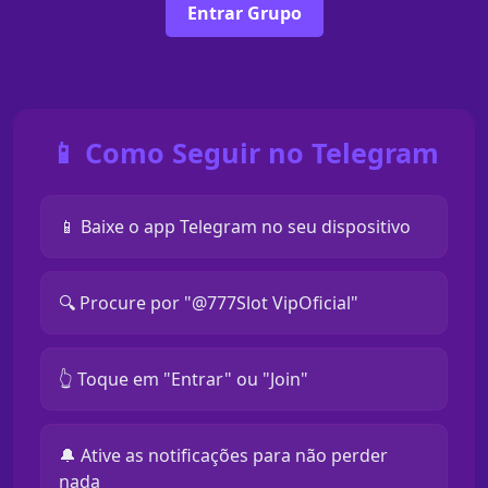
Entrar Grupo
📱 Como Seguir no Telegram
📱 Baixe o app Telegram no seu dispositivo
🔍 Procure por "@777Slot VipOficial"
👆 Toque em "Entrar" ou "Join"
🔔 Ative as notificações para não perder
nada