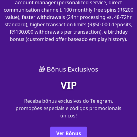
account manager (personalized service, direct
communication channel), 100 monthly free spins (R$200
value), faster withdrawals (24hr processing vs. 48-72hr
standard), higher transaction limits (R$50.000 deposits,
R$100.000 withdrawals per transaction), e birthday
bonus (customized offer baseado em play history).
🎁 Bônus Exclusivos
VIP
Receba bônus exclusivos do Telegram,
promoções especiais e códigos promocionais
únicos!
Ver Bônus