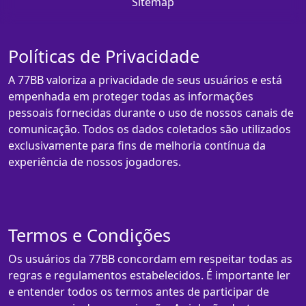
Sitemap
Políticas de Privacidade
A 77BB valoriza a privacidade de seus usuários e está
empenhada em proteger todas as informações
pessoais fornecidas durante o uso de nossos canais de
comunicação. Todos os dados coletados são utilizados
exclusivamente para fins de melhoria contínua da
experiência de nossos jogadores.
Termos e Condições
Os usuários da 77BB concordam em respeitar todas as
regras e regulamentos estabelecidos. É importante ler
e entender todos os termos antes de participar de