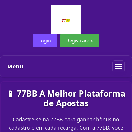
Login
Registrar-se
Menu
📱 77BB A Melhor Plataforma
de Apostas
Cadastre-se na 77BB para ganhar bônus no
cadastro e em cada recarga. Com a 77BB, você