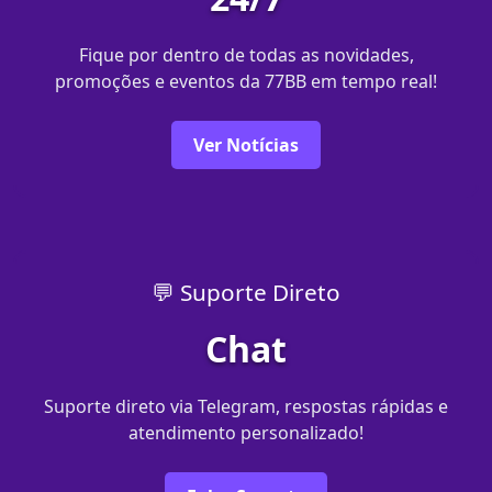
Fique por dentro de todas as novidades,
promoções e eventos da 77BB em tempo real!
Ver Notícias
💬 Suporte Direto
Chat
Suporte direto via Telegram, respostas rápidas e
atendimento personalizado!