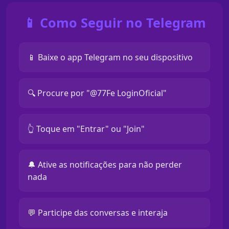
📱 Como Seguir no Telegram
📱 Baixe o app Telegram no seu dispositivo
🔍 Procure por "@77Fe LoginOficial"
👆 Toque em "Entrar" ou "Join"
🔔 Ative as notificações para não perder
nada
💬 Participe das conversas e interaja