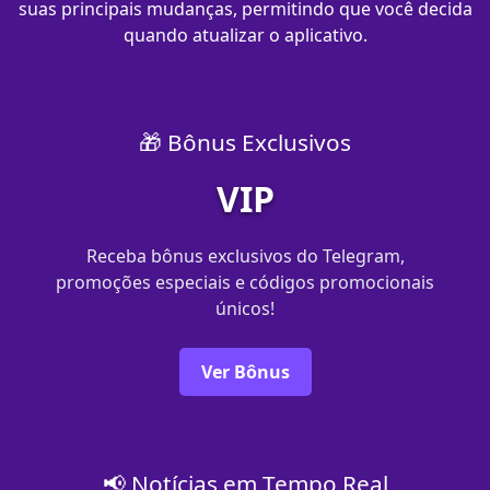
suas principais mudanças, permitindo que você decida
quando atualizar o aplicativo.
🎁 Bônus Exclusivos
VIP
Receba bônus exclusivos do Telegram,
promoções especiais e códigos promocionais
únicos!
Ver Bônus
📢 Notícias em Tempo Real