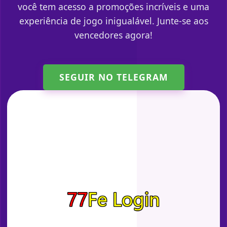
você tem acesso a promoções incríveis e uma
experiência de jogo inigualável. Junte-se aos
vencedores agora!
SEGUIR NO TELEGRAM