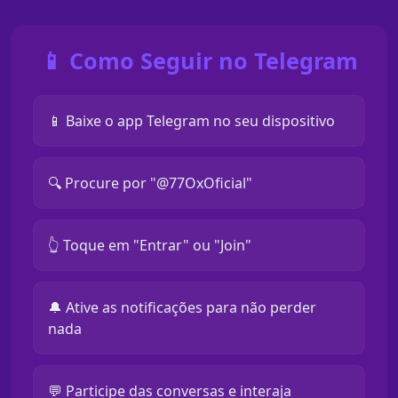
📱 Como Seguir no Telegram
📱 Baixe o app Telegram no seu dispositivo
🔍 Procure por "@77OxOficial"
👆 Toque em "Entrar" ou "Join"
🔔 Ative as notificações para não perder
nada
💬 Participe das conversas e interaja