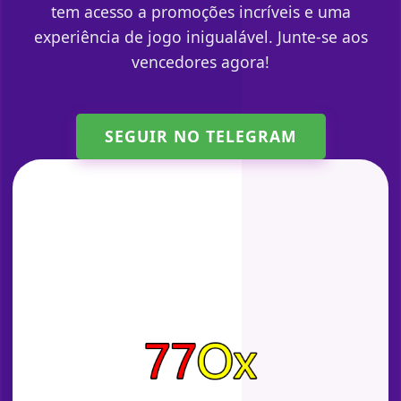
tem acesso a promoções incríveis e uma
experiência de jogo inigualável. Junte-se aos
vencedores agora!
SEGUIR NO TELEGRAM