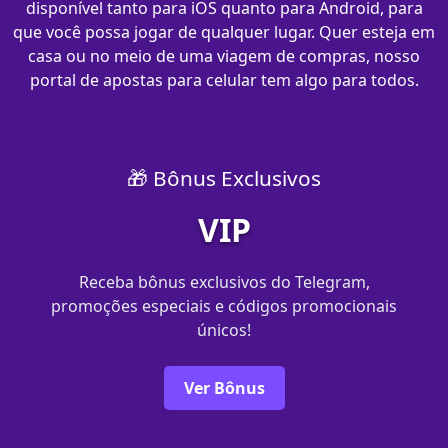
disponível tanto para iOS quanto para Android, para
que você possa jogar de qualquer lugar. Quer esteja em
casa ou no meio de uma viagem de compras, nosso
portal de apostas para celular tem algo para todos.
🎁 Bônus Exclusivos
VIP
Receba bônus exclusivos do Telegram,
promoções especiais e códigos promocionais
únicos!
Ver Bônus