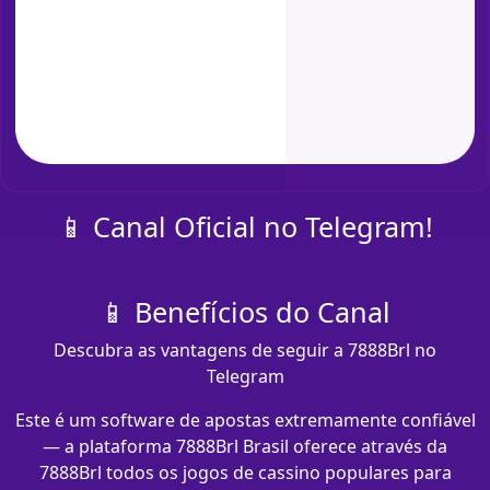
📱 Canal Oficial no Telegram!
📱 Benefícios do Canal
Descubra as vantagens de seguir a 7888Brl no
Telegram
Este é um software de apostas extremamente confiável
— a plataforma 7888Brl Brasil oferece através da
7888Brl todos os jogos de cassino populares para