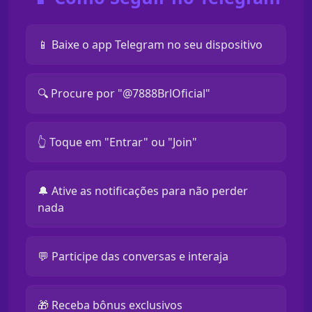
📱 Baixe o app Telegram no seu dispositivo
🔍 Procure por "@7888BrlOficial"
👆 Toque em "Entrar" ou "Join"
🔔 Ative as notificações para não perder
nada
💬 Participe das conversas e interaja
🎁 Receba bônus exclusivos