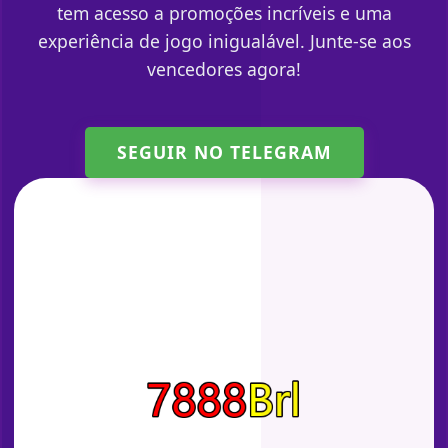
tem acesso a promoções incríveis e uma
experiência de jogo inigualável. Junte-se aos
vencedores agora!
SEGUIR NO TELEGRAM