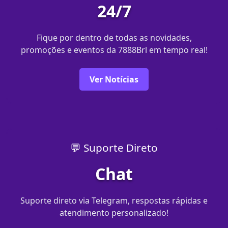
24/7
Fique por dentro de todas as novidades,
promoções e eventos da 7888Brl em tempo real!
Ver Notícias
💬 Suporte Direto
Chat
Suporte direto via Telegram, respostas rápidas e
atendimento personalizado!