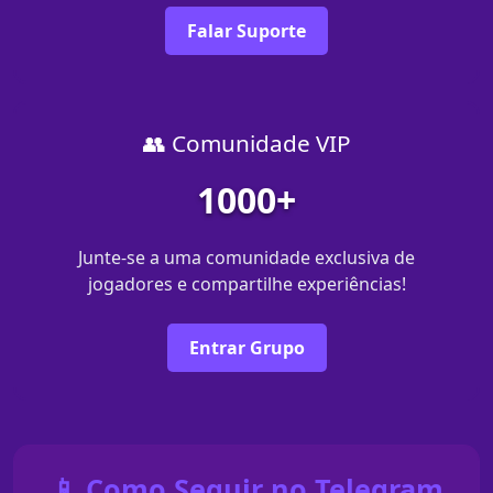
Falar Suporte
👥 Comunidade VIP
1000+
Junte-se a uma comunidade exclusiva de
jogadores e compartilhe experiências!
Entrar Grupo
📱 Como Seguir no Telegram