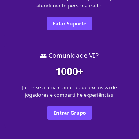
atendimento personalizado!
Falar Suporte
👥 Comunidade VIP
1000+
Junte-se a uma comunidade exclusiva de
jogadores e compartilhe experiências!
Entrar Grupo