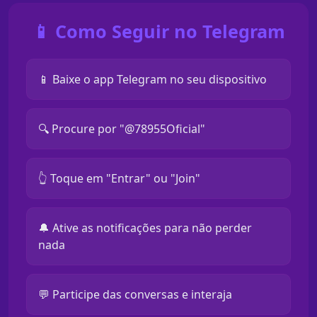
📱 Como Seguir no Telegram
📱 Baixe o app Telegram no seu dispositivo
🔍 Procure por "@78955Oficial"
👆 Toque em "Entrar" ou "Join"
🔔 Ative as notificações para não perder
nada
💬 Participe das conversas e interaja