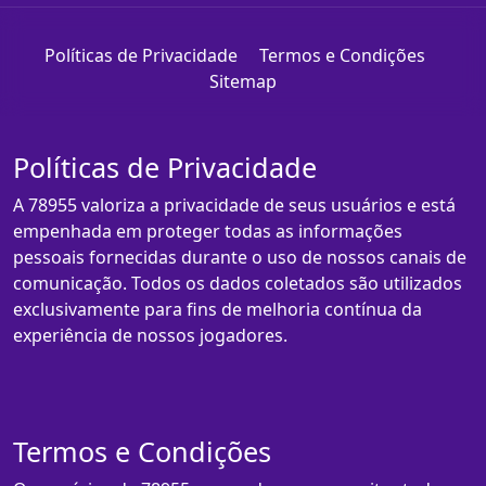
Políticas de Privacidade
Termos e Condições
Sitemap
Políticas de Privacidade
A 78955 valoriza a privacidade de seus usuários e está
empenhada em proteger todas as informações
pessoais fornecidas durante o uso de nossos canais de
comunicação. Todos os dados coletados são utilizados
exclusivamente para fins de melhoria contínua da
experiência de nossos jogadores.
Termos e Condições