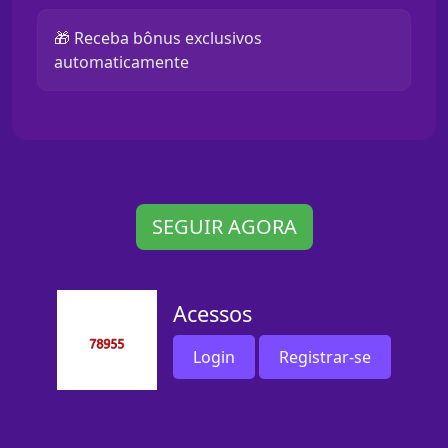
🎁 Receba bônus exclusivos
automaticamente
SEGUIR AGORA
Acessos
Login
Registrar-se