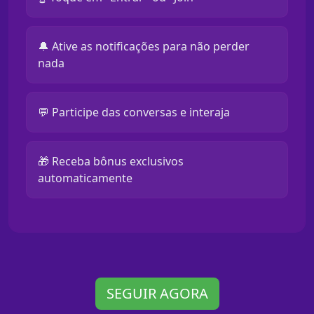
🔔 Ative as notificações para não perder
nada
💬 Participe das conversas e interaja
🎁 Receba bônus exclusivos
automaticamente
SEGUIR AGORA