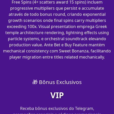
Free Spins (4+ scatters award 15 spins) incluem
progressive multipliers que persist e accumulate
através de todo bonus round, criando exponential
growth scenarios onde final spins carry multipliers
exceeding 100x. Visual presentation emprega Greek
temple architecture rendering, lightning effects using
particle systems, e orchestral soundtrack elevando
production value. Ante Bet e Buy Feature mantém
mechanical consistency com Sweet Bonanza, facilitando
player migration entre titles related mechanically.
🎁 Bônus Exclusivos
VIP
Receba bônus exclusivos do Telegram,