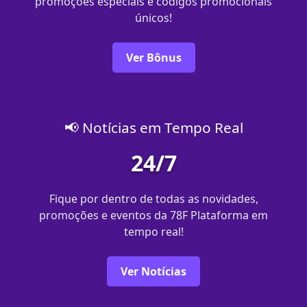
promoções especiais e códigos promocionais
únicos!
Ver Bônus
📢 Notícias em Tempo Real
24/7
Fique por dentro de todas as novidades,
promoções e eventos da 78F Plataforma em
tempo real!
Ver Notícias