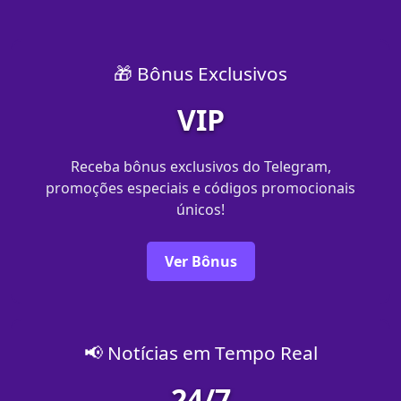
🎁 Bônus Exclusivos
VIP
Receba bônus exclusivos do Telegram,
promoções especiais e códigos promocionais
únicos!
Ver Bônus
📢 Notícias em Tempo Real
24/7