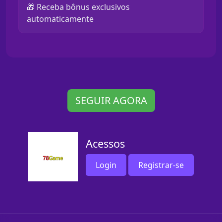
🎁 Receba bônus exclusivos
automaticamente
SEGUIR AGORA
Acessos
Login
Registrar-se