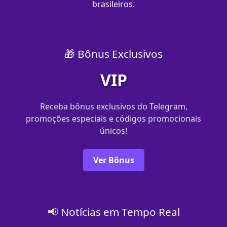
brasileiros.
🎁 Bônus Exclusivos
VIP
Receba bônus exclusivos do Telegram,
promoções especiais e códigos promocionais
únicos!
Ver Bônus
📢 Notícias em Tempo Real