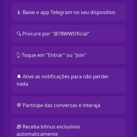
📱 Baixe o app Telegram no seu dispositivo
🔍 Procure por "@78WWOficial"
👆 Toque em "Entrar" ou "Join"
🔔 Ative as notificações para não perder
nada
💬 Participe das conversas e interaja
🎁 Receba bônus exclusivos
automaticamente