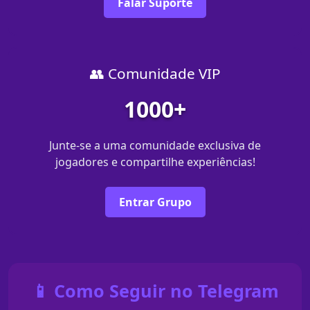
Falar Suporte
👥 Comunidade VIP
1000+
Junte-se a uma comunidade exclusiva de
jogadores e compartilhe experiências!
Entrar Grupo
📱 Como Seguir no Telegram