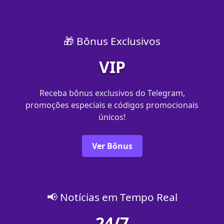
🎁 Bônus Exclusivos
VIP
Receba bônus exclusivos do Telegram,
promoções especiais e códigos promocionais
únicos!
Ver Bônus
📢 Notícias em Tempo Real
24/7