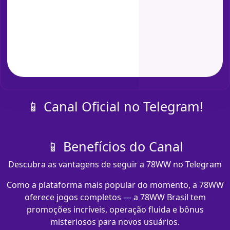
📱 Canal Oficial no Telegram!
📱 Benefícios do Canal
Descubra as vantagens de seguir a 78WW no Telegram
Como a plataforma mais popular do momento, a 78WW
oferece jogos completos — a 78WW Brasil tem
promoções incríveis, operação fluida e bônus
misteriosos para novos usuários.