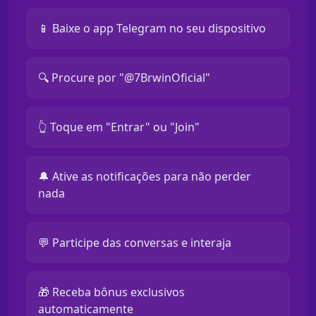
📱 Baixe o app Telegram no seu dispositivo
🔍 Procure por "@7BrwinOficial"
👆 Toque em "Entrar" ou "Join"
🔔 Ative as notificações para não perder
nada
💬 Participe das conversas e interaja
🎁 Receba bônus exclusivos
automaticamente