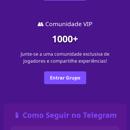
👥 Comunidade VIP
1000+
Junte-se a uma comunidade exclusiva de
jogadores e compartilhe experiências!
Entrar Grupo
📱 Como Seguir no Telegram