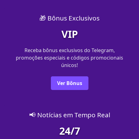
🎁 Bônus Exclusivos
VIP
Receba bônus exclusivos do Telegram,
promoções especiais e códigos promocionais
únicos!
Ver Bônus
📢 Notícias em Tempo Real
24/7