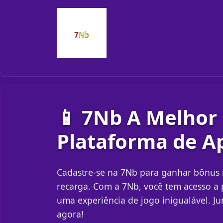
📱 7Nb A Melhor
Plataforma de A
Cadastre-se na 7Nb para ganhar bônus 
recarga. Com a 7Nb, você tem acesso a 
uma experiência de jogo inigualável. J
agora!