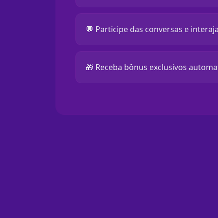
💬 Participe das conversas e interaj
🎁 Receba bônus exclusivos autom