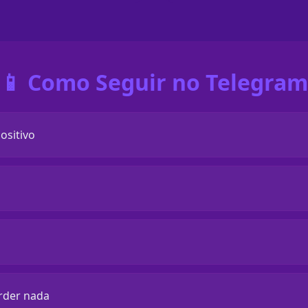
📱 Como Seguir no Telegram
ositivo
erder nada