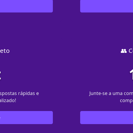
reto
👥 
t
espostas rápidas e
Junte-se a uma com
lizado!
compa
e