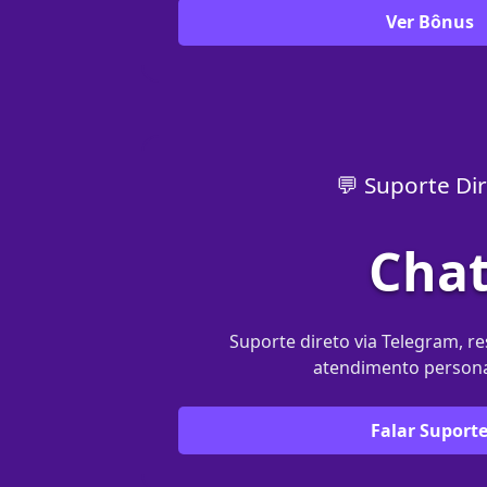
Ver Bônus
💬 Suporte Di
Cha
Suporte direto via Telegram, r
atendimento persona
Falar Suport