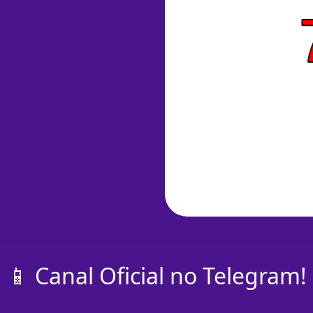
📱 Canal Oficial no Telegram!