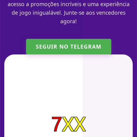
acesso a promoções incríveis e uma experiência
de jogo inigualável. Junte-se aos vencedores
agora!
SEGUIR NO TELEGRAM