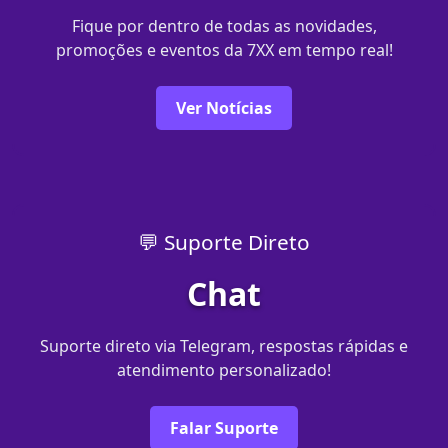
Fique por dentro de todas as novidades,
promoções e eventos da 7XX em tempo real!
Ver Notícias
💬 Suporte Direto
Chat
Suporte direto via Telegram, respostas rápidas e
atendimento personalizado!
Falar Suporte