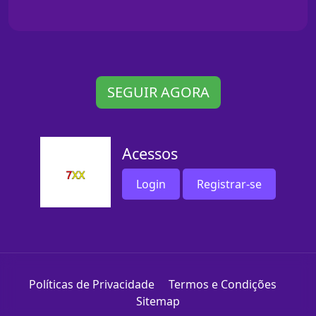
SEGUIR AGORA
Acessos
Login
Registrar-se
Políticas de Privacidade
Termos e Condições
Sitemap