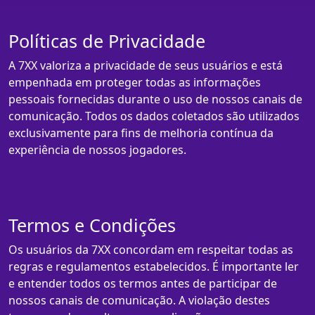
Políticas de Privacidade
A 7XX valoriza a privacidade de seus usuários e está
empenhada em proteger todas as informações
pessoais fornecidas durante o uso de nossos canais de
comunicação. Todos os dados coletados são utilizados
exclusivamente para fins de melhoria contínua da
experiência de nossos jogadores.
Termos e Condições
Os usuários da 7XX concordam em respeitar todas as
regras e regulamentos estabelecidos. É importante ler
e entender todos os termos antes de participar de
nossos canais de comunicação. A violação destes