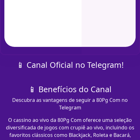
📱 Canal Oficial no Telegram!
📱 Benefícios do Canal
Descubra as vantagens de seguir a 80Pg Com no
Telegram
O cassino ao vivo da 80Pg Com oferece uma seleção
diversificada de jogos com crupiê ao vivo, incluindo os
favoritos clássicos como Blackjack, Roleta e Bacará,