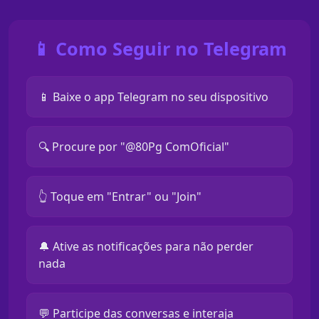
📱 Como Seguir no Telegram
📱 Baixe o app Telegram no seu dispositivo
🔍 Procure por "@80Pg ComOficial"
👆 Toque em "Entrar" ou "Join"
🔔 Ative as notificações para não perder
nada
💬 Participe das conversas e interaja