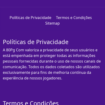
Políticas de Privacidade
Termos e Condições
Sitemap
Políticas de Privacidade
A 80Pg Com valoriza a privacidade de seus usuários e
está empenhada em proteger todas as informações
pessoais fornecidas durante o uso de nossos canais de
comunicação. Todos os dados coletados são utilizados
exclusivamente para fins de melhoria contínua da
experiência de nossos jogadores.
Termos e Condições