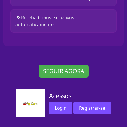
🎁 Receba bônus exclusivos
automaticamente
SEGUIR AGORA
Acessos
Login
Registrar-se