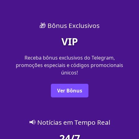
🎁 Bônus Exclusivos
VIP
Receba bônus exclusivos do Telegram,
promoções especiais e códigos promocionais
únicos!
Ver Bônus
📢 Notícias em Tempo Real
24/7