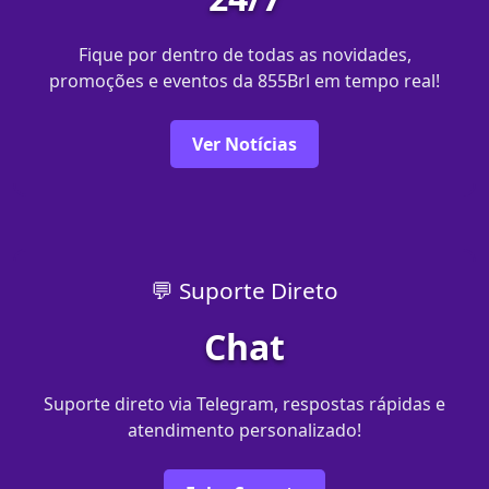
Fique por dentro de todas as novidades,
promoções e eventos da 855Brl em tempo real!
Ver Notícias
💬 Suporte Direto
Chat
Suporte direto via Telegram, respostas rápidas e
atendimento personalizado!